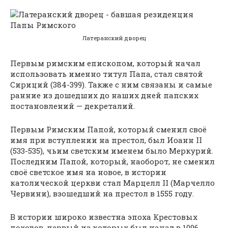
Латеранский дворец
Первым римским епископом, который начал
использовать именно титул Папа, стал святой
Сириций (384-399). Также с ним связаны и самые
ранние из дошедших до наших дней папских
постановлений — декреталий.
Первым Римским Папой, который сменил своё
имя при вступлении на престол, был Иоанн II
(533-535), чьим светским именем было Меркурий.
Последним Папой, который, наоборот, не сменил
своё светское имя на новое, в истории
католической церкви стал Марцелл II (Марчелло
Червини), взошедший на престол в 1555 году.
В истории широко известна эпоха Крестовых
походов, первый из которых был начат в 1096