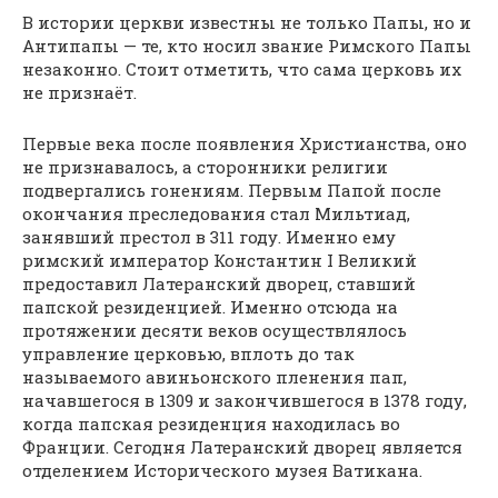
В истории церкви известны не только Папы, но и
Антипапы — те, кто носил звание Римского Папы
незаконно. Стоит отметить, что сама церковь их
не признаёт.
Первые века после появления Христианства, оно
не признавалось, а сторонники религии
подвергались гонениям. Первым Папой после
окончания преследования стал Мильтиад,
занявший престол в 311 году. Именно ему
римский император Константин I Великий
предоставил Латеранский дворец, ставший
папской резиденцией. Именно отсюда на
протяжении десяти веков осуществлялось
управление церковью, вплоть до так
называемого авиньонского пленения пап,
начавшегося в 1309 и закончившегося в 1378 году,
когда папская резиденция находилась во
Франции. Сегодня Латеранский дворец является
отделением Исторического музея Ватикана.