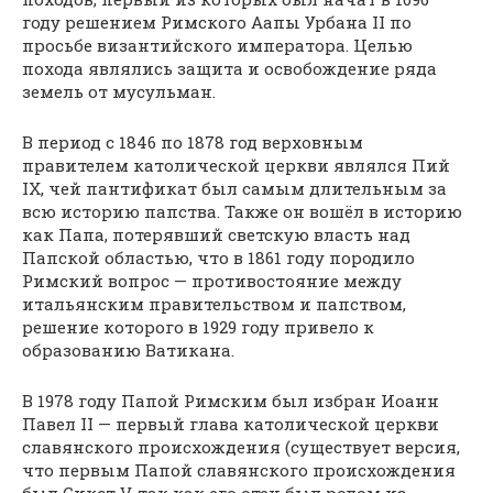
году решением Римского Аапы Урбана II по
просьбе византийского императора. Целью
похода являлись защита и освобождение ряда
земель от мусульман.
В период с 1846 по 1878 год верховным
правителем католической церкви являлся Пий
IX, чей пантификат был самым длительным за
всю историю папства. Также он вошёл в историю
как Папа, потерявший светскую власть над
Папской областью, что в 1861 году породило
Римский вопрос — противостояние между
итальянским правительством и папством,
решение которого в 1929 году привело к
образованию Ватикана.
В 1978 году Папой Римским был избран Иоанн
Павел II — первый глава католической церкви
славянского происхождения (существует версия,
что первым Папой славянского происхождения
был Сикст V, так как его отец был родом из