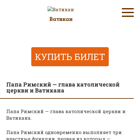
Перейти
к
контенту
Ватикан
Информационный сайт о музее "Ватикан"
КУПИТЬ БИЛЕТ
Папа Римский — глава католической
церкви и Ватикана
Папа Римский — глава католической церкви и
Ватикана.
Папа Римский одновременно выполняет три
властные функции, первая из которых —