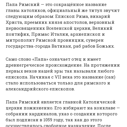
Папа Римский — это сокращённое название
главы католиков, официальный же титул звучит
следующим образом: Епископ Рима, викарий
Христа, преемник князя апостолов, верховный
первосвященник Вселенской церкви, Великий
понтифик, Примас Италии, архиепископ и
митрополит Римской провинции, суверен
государства-города Ватикан, раб рабов Божьих.
Само слово «Папа» означает отец и имеет
древнегреческое происхождение. На протяжении
первых веков нашей эры так называли любого
епископа. Начиная с VII века это название (сан)
стало использоваться только для римского и
александрийского епископов.
Папа Римский является главной Католической
церкви пожизненно. Его избирают на конклаве —
собрании кардиналов, указ о создании которого
был подписан в 1059 году, так как до этого
осуществлялось свободное назначение. После