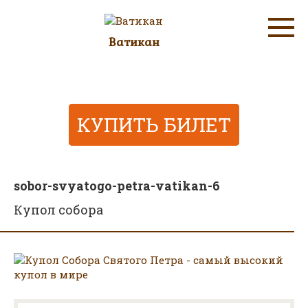
Перейти
к
контенту
Ватикан
Информационный сайт о музее "Ватикан"
КУПИТЬ БИЛЕТ
sobor-svyatogo-petra-vatikan-6
Купол собора